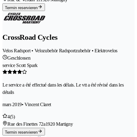
Termin reservieren
CrossRoad Cycles
Velos Radsport • Velozubehör Radsportzubehör • Elektrovelos
Geschlossen
service Scott Spark
Le service a été effectué dans les délais. Le vtt a été révisé dans les
détails
mars 2019
• Vincent Claret
4
(5)
Rue des Finettes 72a
1920 Martigny
Termin reservieren