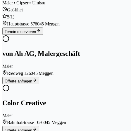
Maler • Gipser • Umbau
Geöffnet
5
(1)
Hauptstrasse 57
6045 Meggen
Termin reservieren
von Ah AG, Malergeschäft
Maler
Riedweg 12
6045 Meggen
Offerte anfragen
Color Creative
Maler
Bahnhofstrasse 10a
6045 Meggen
Offerte anfragen