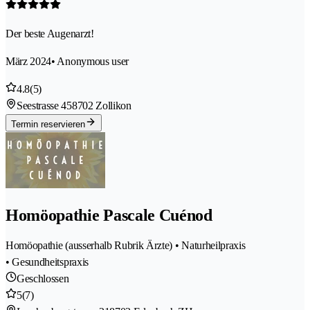
Der beste Augenarzt!
März 2024
• Anonymous user
4.8
(5)
Seestrasse 45
8702 Zollikon
Termin reservieren
Homöopathie Pascale Cuénod
Homöopathie (ausserhalb Rubrik Ärzte) • Naturheilpraxis
• Gesundheitspraxis
Geschlossen
5
(7)