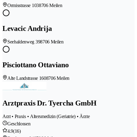
Ormisstrasse 103
8706 Meilen
Levacic Andrija
Seehaldenweg 39
8706 Meilen
Pisciottano Ottaviano
Alte Landstrasse 160
8706 Meilen
Arztpraxis Dr. Tyercha GmbH
Arzt • Praxis • Altersmedizin (Geriatrie) • Ärzte
Geschlossen
4.9
(16)