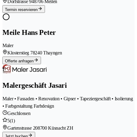
Dorfstrasse 94
8706 Meilen
Termin reservieren
Meile Hans Peter
Maler
Klosterstieg 7
8240 Thayngen
Offerte anfragen
Malergeschäft Jasari
Maler • Fassaden • Renovation • Gipser • Tapeziergeschäft • Isolierung
• Farbgestaltung Farbdesign
Geschlossen
5
(1)
Gartenstrasse 20
8700 Küsnacht ZH
Jetzt buchen