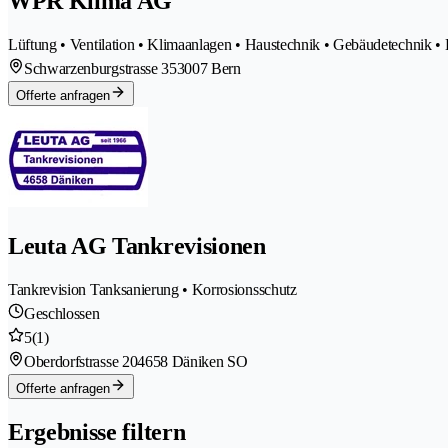
WPR Klima AG
Lüftung • Ventilation • Klimaanlagen • Haustechnik • Gebäudetechnik •
Schwarzenburgstrasse 35
3007 Bern
Offerte anfragen
Leuta AG Tankrevisionen
Tankrevision Tanksanierung • Korrosionsschutz
Geschlossen
5
(1)
Oberdorfstrasse 20
4658 Däniken SO
Offerte anfragen
Ergebnisse filtern