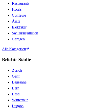
Restaurants
Hotels
Coiffeure
Ärzte
Elektriker
Sanitärinstallation
Garagen
Alle Kategorien
Beliebte Städte
Zürich
Genf
Lausanne
Bern
Basel
Winterthur
Lugano