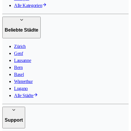
Alle Kategorien
Beliebte Städte
Zürich
Genf
Lausanne
Bern
Basel
Winterthur
Lugano
Alle Städte
Support