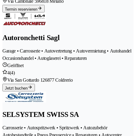
Via Cantonale 59
6818 Melano
Termin reservieren
Autoronchetti Sagl
Garage • Carrosserie • Autovertretung • Autovermietung • Autohandel
Occasionshandel • Autoglaserei • Reparaturen
Geöffnet
4
(4)
Via San Gottardo 12
6877 Coldrerio
Jetzt buchen
SELSYSTEM SWISS SA
Carrosserie • Autospritzwerk • Spritzwerk • Autozubehör
Autobestandteile • Pneus Pneuservice • Reparaturen • Autocenter