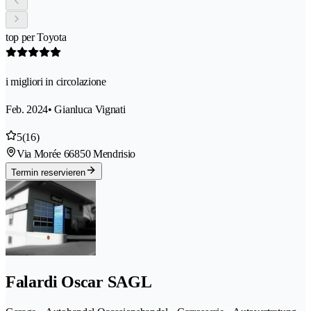
top per Toyota
i migliori in circolazione
Feb. 2024
• Gianluca Vignati
5
(16)
Via Morée 6
6850 Mendrisio
Termin reservieren
Falardi Oscar SAGL