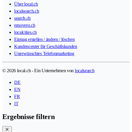
Über local.ch
localsearch.ch
search.ch
renovero.ch
localcities.ch
Eintrag erstellen / ändern / löschen
Kundencenter für Geschäftskunden
Unerwünschtes Telefonmarketing
© 2026 local.ch - Ein Unternehmen von
localsearch
DE
EN
FR
IT
Ergebnisse filtern