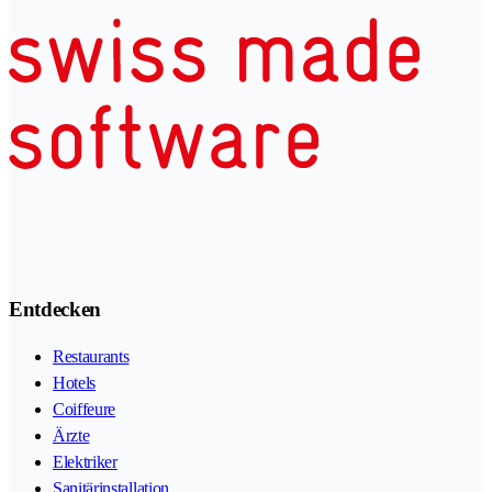
Entdecken
Restaurants
Hotels
Coiffeure
Ärzte
Elektriker
Sanitärinstallation