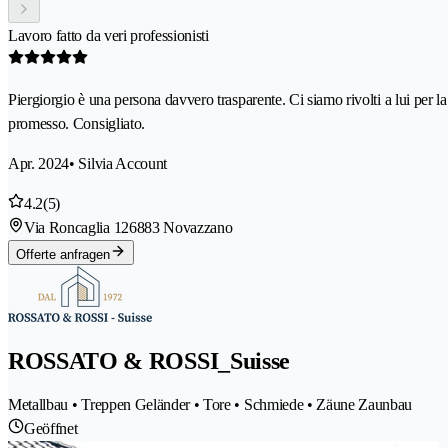
Lavoro fatto da veri professionisti
Piergiorgio è una persona davvero trasparente. Ci siamo rivolti a lui per la
promesso. Consigliato.
Apr. 2024
• Silvia Account
4.2
(5)
Via Roncaglia 12
6883 Novazzano
Offerte anfragen
ROSSATO & ROSSI_Suisse
Metallbau • Treppen Geländer • Tore • Schmiede • Zäune Zaunbau
Geöffnet