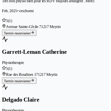
Très bon physio bien pour les RDV toujours arrangent . Merci
Feb. 2021
• erschoeni
5
(1)
Avenue Sainte-Cécile 7
1217 Meyrin
Termin reservieren
Garrett-Leman Catherine
Physiotherapie
5
(1)
Rue des Boudines 17
1217 Meyrin
Termin reservieren
Delgado Claire
Physiotherapie