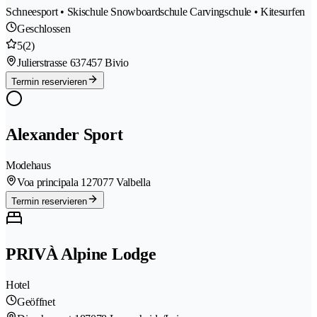
Schneesport • Skischule Snowboardschule Carvingschule • Kitesurfen
Geschlossen
5
(2)
Julierstrasse 63
7457 Bivio
Termin reservieren
Alexander Sport
Modehaus
Voa principala 12
7077 Valbella
Termin reservieren
PRIVÀ Alpine Lodge
Hotel
Geöffnet