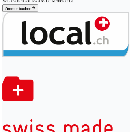
Dieschen sot 18
7078 Lenzerheide/Lai
Zimmer buchen