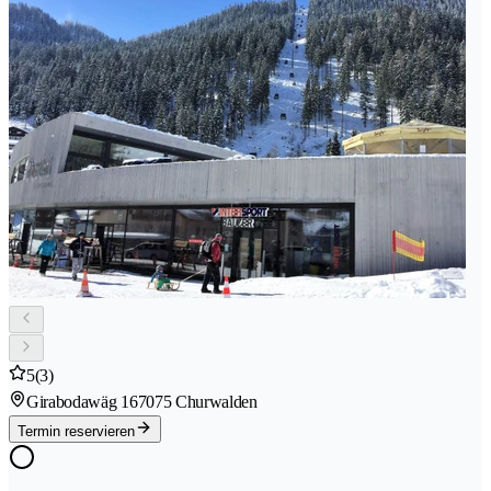
5
(3)
Girabodawäg 16
7075 Churwalden
Termin reservieren