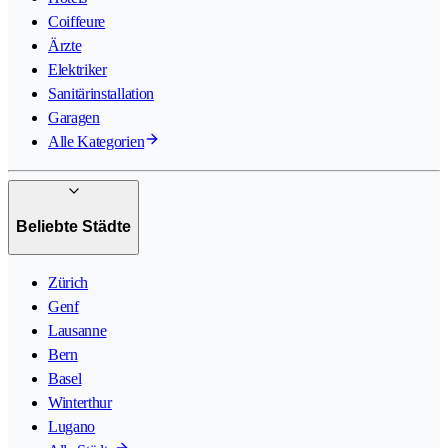
Coiffeure
Ärzte
Elektriker
Sanitärinstallation
Garagen
Alle Kategorien
Beliebte Städte
Zürich
Genf
Lausanne
Bern
Basel
Winterthur
Lugano