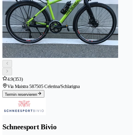
4.9
(353)
Via Maistra 58
7505 Celerina/Schlarigna
Termin reservieren
Schneesport Bivio