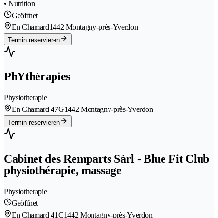
• Nutrition
Geöffnet
En Chamard
1442 Montagny-près-Yverdon
Termin reservieren
PhYthérapies
Physiotherapie
En Chamard 47G
1442 Montagny-près-Yverdon
Termin reservieren
Cabinet des Remparts Sàrl - Blue Fit Club
physiothérapie, massage
Physiotherapie
Geöffnet
En Chamard 41C
1442 Montagny-près-Yverdon