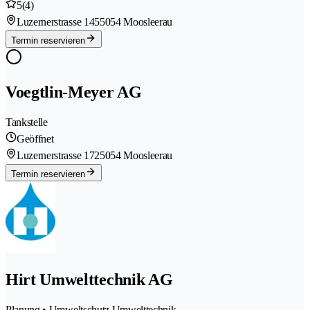
5
(4)
Luzernerstrasse 145
5054 Moosleerau
Termin reservieren
Voegtlin-Meyer AG
Tankstelle
Geöffnet
Luzernerstrasse 172
5054 Moosleerau
Termin reservieren
Hirt Umwelttechnik AG
Planung • Umweltschutz Umwelttechnik