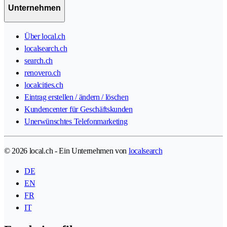
Unternehmen
Über local.ch
localsearch.ch
search.ch
renovero.ch
localcities.ch
Eintrag erstellen / ändern / löschen
Kundencenter für Geschäftskunden
Unerwünschtes Telefonmarketing
© 2026 local.ch - Ein Unternehmen von
localsearch
DE
EN
FR
IT