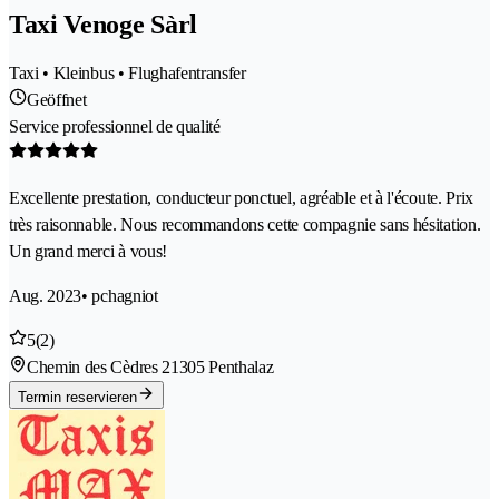
Taxi Venoge Sàrl
Taxi • Kleinbus • Flughafentransfer
Geöffnet
Service professionnel de qualité
Excellente prestation, conducteur ponctuel, agréable et à l'écoute. Prix
très raisonnable. Nous recommandons cette compagnie sans hésitation.
Un grand merci à vous!
Aug. 2023
• pchagniot
5
(2)
Chemin des Cèdres 2
1305 Penthalaz
Termin reservieren