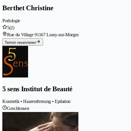
Berthet Christine
Podologie
5
(2)
Rue du Village 9
1167 Lussy-sur-Morges
Termin reservieren
5 sens Institut de Beauté
Kosmetik • Haarentfernung • Epilation
Geschlossen