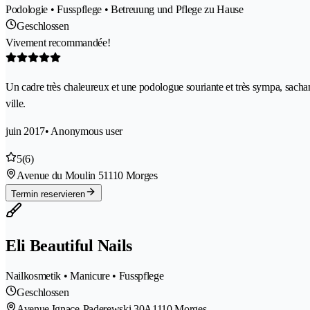
Podologie • Fusspflege • Betreuung und Pflege zu Hause
Geschlossen
Vivement recommandée!
Un cadre très chaleureux et une podologue souriante et très sympa, sachan
ville.
juin 2017
• Anonymous user
5
(6)
Avenue du Moulin 5
1110 Morges
Termin reservieren
Eli Beautiful Nails
Nailkosmetik • Manicure • Fusspflege
Geschlossen
Avenue Ignace-Paderewski 30A
1110 Morges