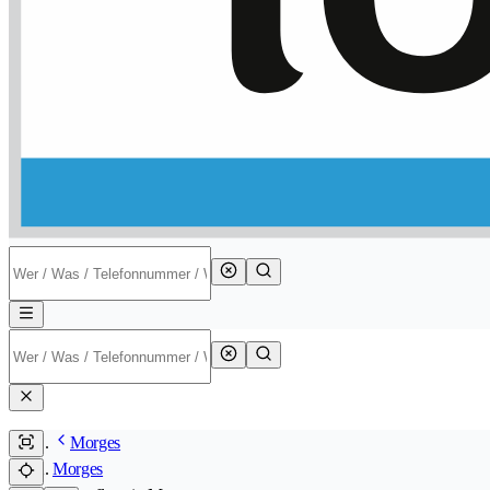
Morges
Morges