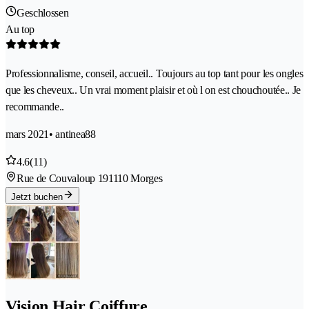
Geschlossen
Au top
Professionnalisme, conseil, accueil.. Toujours au top tant pour les ongles
que les cheveux.. Un vrai moment plaisir et où l on est chouchoutée.. Je
recommande..
mars 2021
• antinea88
4.6
(11)
Rue de Couvaloup 19
1110 Morges
Jetzt buchen
Vision Hair Coiffure