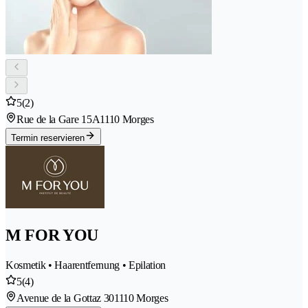
5
(2)
Rue de la Gare 15A
1110 Morges
Termin reservieren
M FOR YOU
Kosmetik • Haarentfernung • Epilation
5
(4)
Avenue de la Gottaz 30
1110 Morges