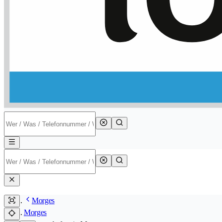
Morges
Morges