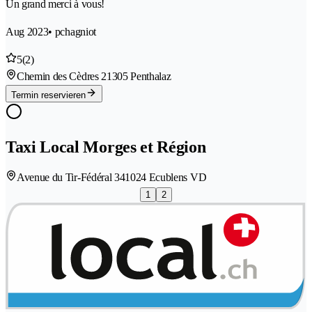
Un grand merci à vous!
Aug 2023
• pchagniot
5
(2)
Chemin des Cèdres 2
1305 Penthalaz
Termin reservieren
Taxi Local Morges et Région
Avenue du Tir-Fédéral 34
1024 Ecublens VD
1
2