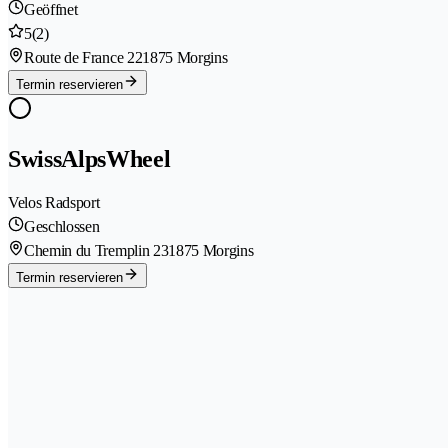
Geöffnet
5
(2)
Route de France 22
1875 Morgins
Termin reservieren
SwissAlpsWheel
Velos Radsport
Geschlossen
Chemin du Tremplin 23
1875 Morgins
Termin reservieren