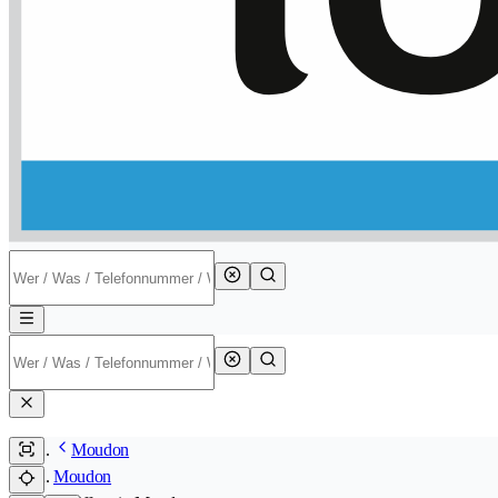
Moudon
Moudon