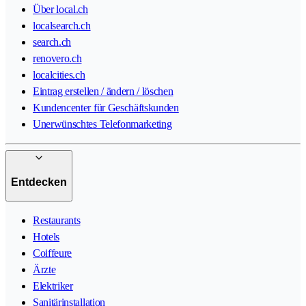
Über local.ch
localsearch.ch
search.ch
renovero.ch
localcities.ch
Eintrag erstellen / ändern / löschen
Kundencenter für Geschäftskunden
Unerwünschtes Telefonmarketing
Entdecken
Restaurants
Hotels
Coiffeure
Ärzte
Elektriker
Sanitärinstallation