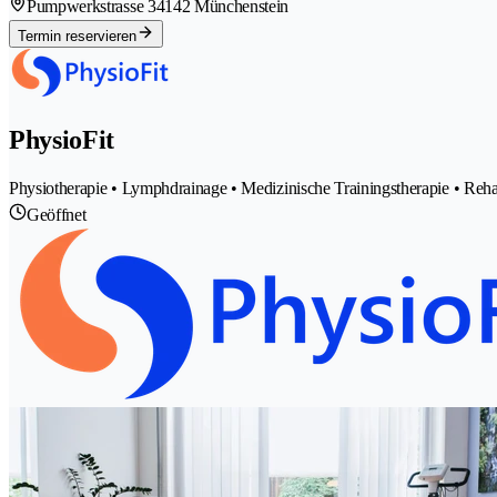
Pumpwerkstrasse 3
4142 Münchenstein
Termin reservieren
PhysioFit
Physiotherapie • Lymphdrainage • Medizinische Trainingstherapie • Rehab
Geöffnet