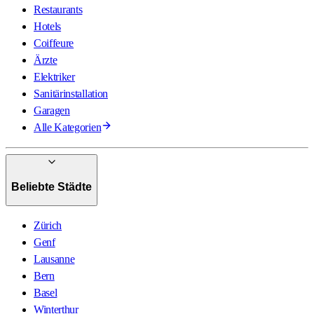
Restaurants
Hotels
Coiffeure
Ärzte
Elektriker
Sanitärinstallation
Garagen
Alle Kategorien
Beliebte Städte
Zürich
Genf
Lausanne
Bern
Basel
Winterthur