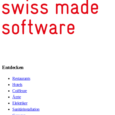
Entdecken
Restaurants
Hotels
Coiffeure
Ärzte
Elektriker
Sanitärinstallation