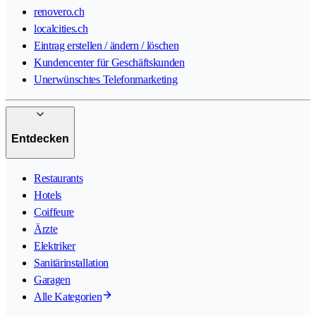
renovero.ch
localcities.ch
Eintrag erstellen / ändern / löschen
Kundencenter für Geschäftskunden
Unerwünschtes Telefonmarketing
Entdecken
Restaurants
Hotels
Coiffeure
Ärzte
Elektriker
Sanitärinstallation
Garagen
Alle Kategorien