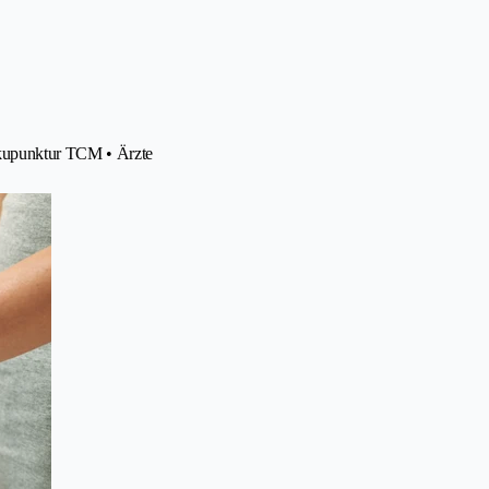
Akupunktur TCM • Ärzte