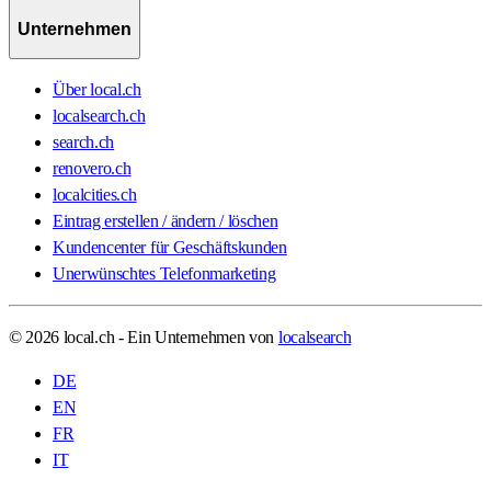
Unternehmen
Über local.ch
localsearch.ch
search.ch
renovero.ch
localcities.ch
Eintrag erstellen / ändern / löschen
Kundencenter für Geschäftskunden
Unerwünschtes Telefonmarketing
© 2026 local.ch - Ein Unternehmen von
localsearch
DE
EN
FR
IT