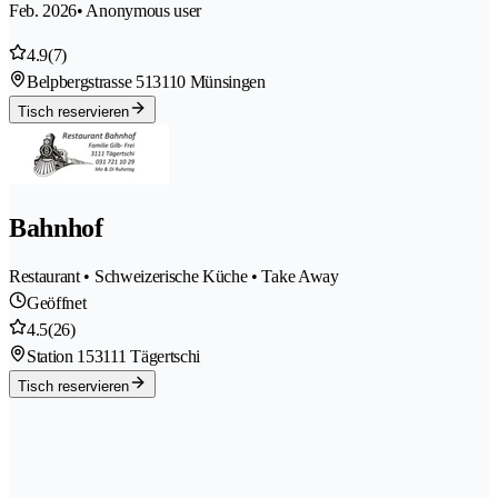
Feb. 2026
• Anonymous user
4.9
(7)
Belpbergstrasse 51
3110 Münsingen
Tisch reservieren
Bahnhof
Restaurant • Schweizerische Küche • Take Away
Geöffnet
4.5
(26)
Station 15
3111 Tägertschi
Tisch reservieren