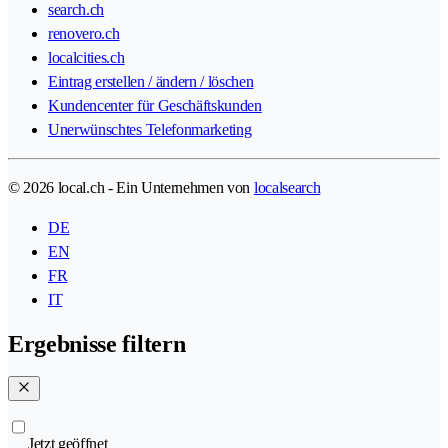
search.ch
renovero.ch
localcities.ch
Eintrag erstellen / ändern / löschen
Kundencenter für Geschäftskunden
Unerwünschtes Telefonmarketing
© 2026 local.ch - Ein Unternehmen von
localsearch
DE
EN
FR
IT
Ergebnisse filtern
Jetzt geöffnet