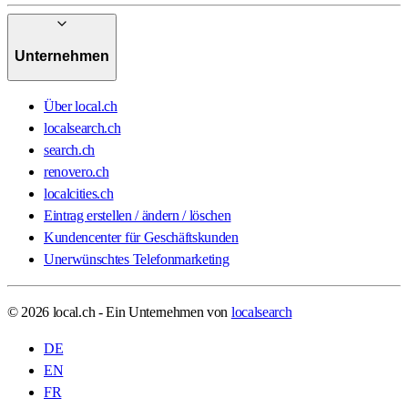
Unternehmen
Über local.ch
localsearch.ch
search.ch
renovero.ch
localcities.ch
Eintrag erstellen / ändern / löschen
Kundencenter für Geschäftskunden
Unerwünschtes Telefonmarketing
© 2026 local.ch - Ein Unternehmen von
localsearch
DE
EN
FR