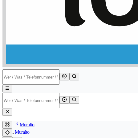
Muralto
Muralto