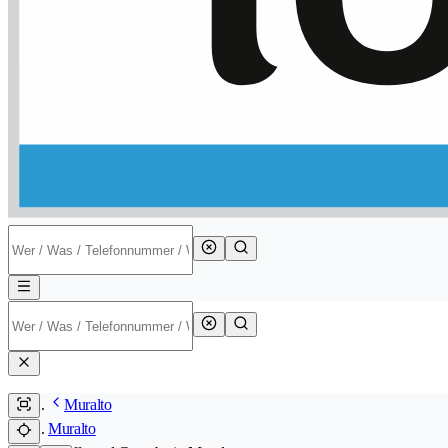
Muralto
Muralto