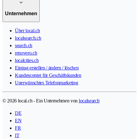
Unternehmen
Über local.ch
localsearch.ch
search.ch
renovero.ch
localcities.ch
Eintrag erstellen / ändern / löschen
Kundencenter für Geschäftskunden
Unerwünschtes Telefonmarketing
© 2026 local.ch - Ein Unternehmen von
localsearch
DE
EN
FR
IT