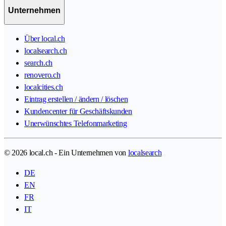
Unternehmen
Über local.ch
localsearch.ch
search.ch
renovero.ch
localcities.ch
Eintrag erstellen / ändern / löschen
Kundencenter für Geschäftskunden
Unerwünschtes Telefonmarketing
© 2026 local.ch - Ein Unternehmen von
localsearch
DE
EN
FR
IT