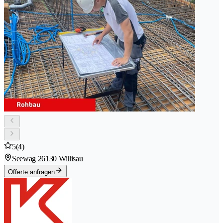
5
(4)
Seewag 2
6130 Willisau
Offerte anfragen