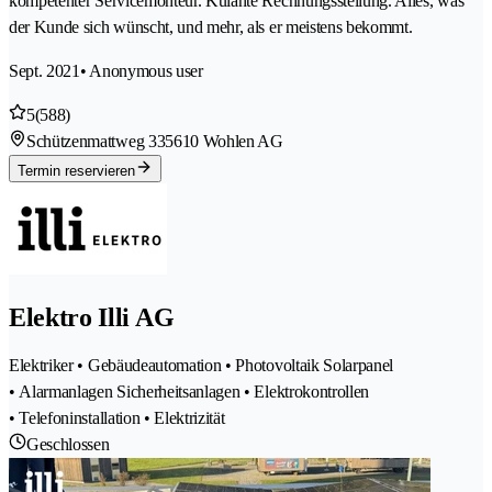
kompetenter Servicemonteur. Kulante Rechnungsstellung. Alles, was
der Kunde sich wünscht, und mehr, als er meistens bekommt.
Sept. 2021
• Anonymous user
5
(588)
Schützenmattweg 33
5610 Wohlen AG
Termin reservieren
Elektro Illi AG
Elektriker • Gebäudeautomation • Photovoltaik Solarpanel
• Alarmanlagen Sicherheitsanlagen • Elektrokontrollen
• Telefoninstallation • Elektrizität
Geschlossen