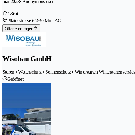
mar 2023
• Anonymous user
4.3
(6)
Pilatusstrasse 6
5630 Muri AG
Offerte anfragen
Wisobau GmbH
Storen • Wetterschutz • Sonnenschutz • Wintergarten Wintergartenvergla
Geöffnet