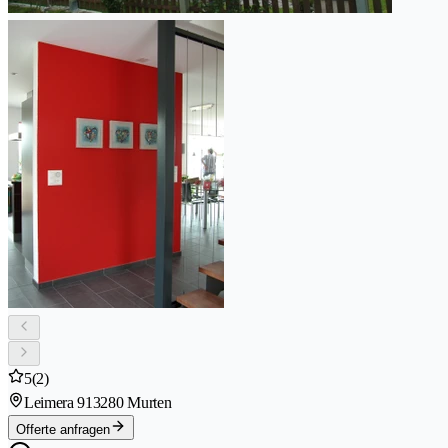
5
(2)
Leimera 91
3280 Murten
Offerte anfragen