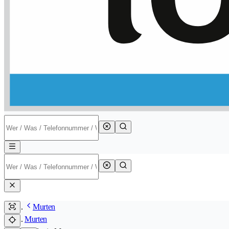
Murten
Murten