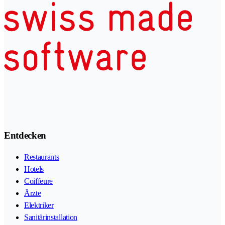
Entdecken
Restaurants
Hotels
Coiffeure
Ärzte
Elektriker
Sanitärinstallation