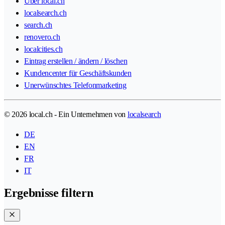
Über local.ch
localsearch.ch
search.ch
renovero.ch
localcities.ch
Eintrag erstellen / ändern / löschen
Kundencenter für Geschäftskunden
Unerwünschtes Telefonmarketing
© 2026 local.ch - Ein Unternehmen von
localsearch
DE
EN
FR
IT
Ergebnisse filtern