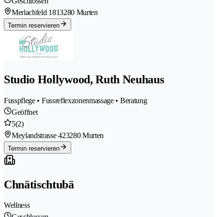
Geschlossen
Merlachfeld 181
3280 Murten
Termin reservieren
Studio Hollywood, Ruth Neuhaus
Fusspflege • Fussreflexzonenmassage • Beratung
Geöffnet
5
(2)
Meylandstrasse 42
3280 Murten
Termin reservieren
Chnätischtubä
Wellness
Geschlossen