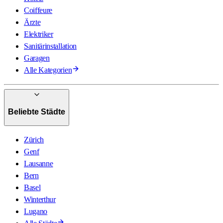
Coiffeure
Ärzte
Elektriker
Sanitärinstallation
Garagen
Alle Kategorien
Beliebte Städte
Zürich
Genf
Lausanne
Bern
Basel
Winterthur
Lugano