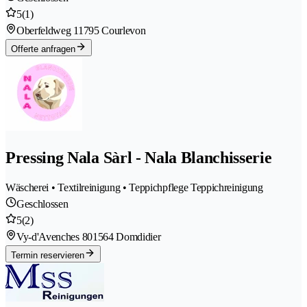
5
(1)
Oberfeldweg 1
1795 Courlevon
Offerte anfragen
Pressing Nala Sàrl - Nala Blanchisserie
Wäscherei • Textilreinigung • Teppichpflege Teppichreinigung
Geschlossen
5
(2)
Vy-d'Avenches 80
1564 Domdidier
Termin reservieren