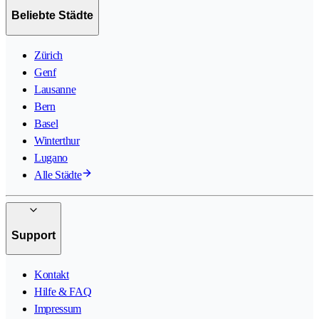
Beliebte Städte
Zürich
Genf
Lausanne
Bern
Basel
Winterthur
Lugano
Alle Städte
Support
Kontakt
Hilfe & FAQ
Impressum