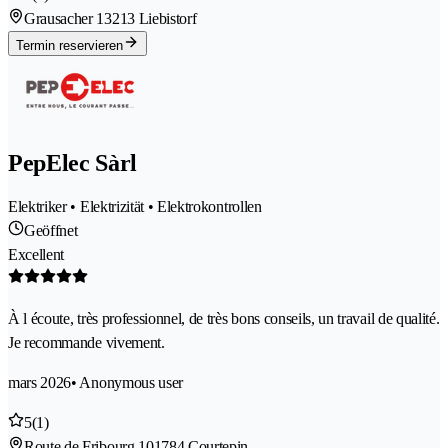
Grausacher 1
3213 Liebistorf
Termin reservieren
PepElec Sàrl
Elektriker • Elektrizität • Elektrokontrollen
Geöffnet
Excellent
À l écoute, très professionnel, de très bons conseils, un travail de qualité.
Je recommande vivement.
mars 2026
• Anonymous user
5
(1)
Route de Fribourg 10
1784 Courtepin