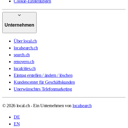
Cookie-Einstellungen
Unternehmen
Über local.ch
localsearch.ch
search.ch
renovero.ch
localcities.ch
Eintrag erstellen / ändern / löschen
Kundencenter für Geschäftskunden
Unerwünschtes Telefonmarketing
© 2026 local.ch - Ein Unternehmen von
localsearch
DE
EN