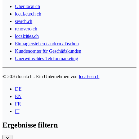
Über local.ch
localsearch.ch
search.ch
renovero.ch
localcities.ch
Eintrag erstellen / ändern / löschen
Kundencenter für Geschäftskunden
Unerwünschtes Telefonmarketing
© 2026 local.ch - Ein Unternehmen von
localsearch
DE
EN
FR
IT
Ergebnisse filtern