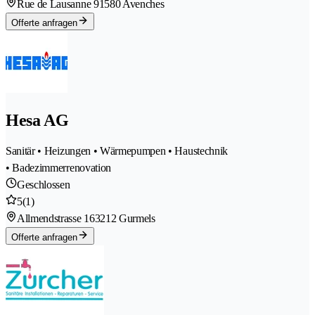
Rue de Lausanne 9
1580 Avenches
Offerte anfragen
Hesa AG
Sanitär • Heizungen • Wärmepumpen • Haustechnik
• Badezimmerrenovation
Geschlossen
5
(1)
Allmendstrasse 16
3212 Gurmels
Offerte anfragen