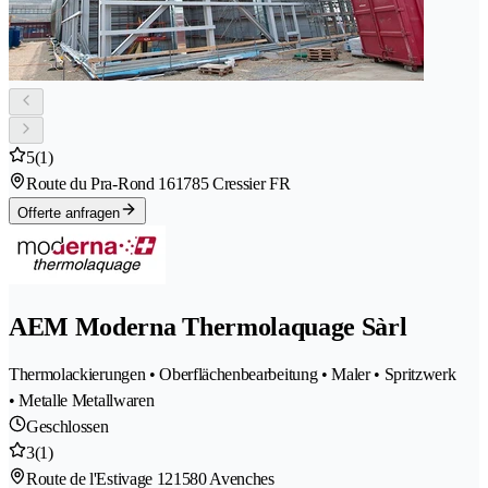
5
(1)
Route du Pra-Rond 16
1785 Cressier FR
Offerte anfragen
AEM Moderna Thermolaquage Sàrl
Thermolackierungen • Oberflächenbearbeitung • Maler • Spritzwerk
• Metalle Metallwaren
Geschlossen
3
(1)
Route de l'Estivage 12
1580 Avenches