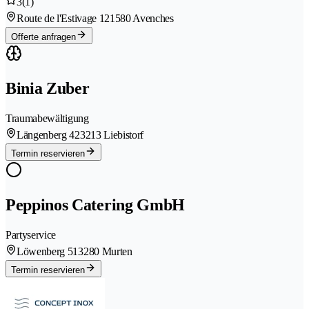
3
(1)
Route de l'Estivage 12
1580 Avenches
Offerte anfragen
Binia Zuber
Traumabewältigung
Längenberg 42
3213 Liebistorf
Termin reservieren
Peppinos Catering GmbH
Partyservice
Löwenberg 51
3280 Murten
Termin reservieren