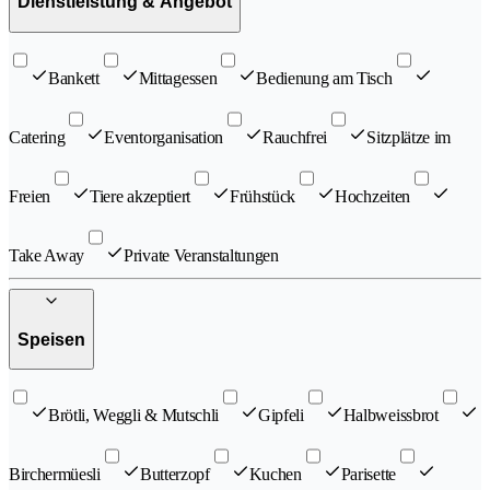
Dienstleistung & Angebot
Bankett
Mittagessen
Bedienung am Tisch
Catering
Eventorganisation
Rauchfrei
Sitzplätze im
Freien
Tiere akzeptiert
Frühstück
Hochzeiten
Take Away
Private Veranstaltungen
Speisen
Brötli, Weggli & Mutschli
Gipfeli
Halbweissbrot
Birchermüesli
Butterzopf
Kuchen
Parisette