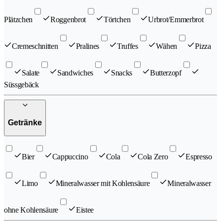
Plätzchen
Roggenbrot
Törtchen
Urbrot/Emmerbrot
Cremeschnitten
Pralines
Truffes
Wähen
Pizza
Salate
Sandwiches
Snacks
Butterzopf
Süssgebäck
Getränke
Bier
Cappuccino
Cola
Cola Zero
Espresso
Limo
Mineralwasser mit Kohlensäure
Mineralwasser
ohne Kohlensäure
Eistee