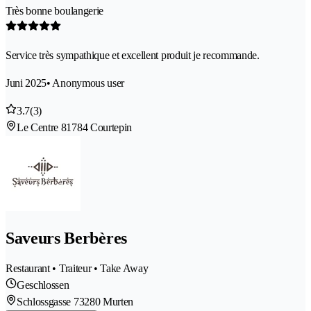
Très bonne boulangerie
Service très sympathique et excellent produit je recommande.
Juni 2025
• Anonymous user
3.7
(3)
Le Centre 8
1784 Courtepin
Saveurs Berbères
Restaurant • Traiteur • Take Away
Geschlossen
Schlossgasse 7
3280 Murten