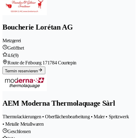
Boucherie Lorétan AG
Metzgerei
Geöffnet
4.6
(9)
Route de Fribourg 17
1784 Courtepin
Termin reservieren
AEM Moderna Thermolaquage Sàrl
Thermolackierungen • Oberflächenbearbeitung • Maler • Spritzwerk
• Metalle Metallwaren
Geschlossen