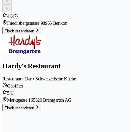
4.6
(7)
Friedlisbergstrasse 9
8965 Berikon
Tisch reservieren
Hardy's Restaurant
Restaurant • Bar • Schweizerische Küche
Geöffnet
5
(1)
Marktgasse 16
5620 Bremgarten AG
Tisch reservieren