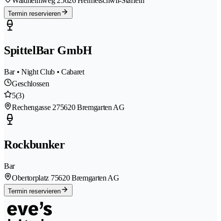
Waldheimweg 2
5626 Hermetschwil-Staffeln
Termin reservieren
SpittelBar GmbH
Bar • Night Club • Cabaret
Geschlossen
5
(3)
Rechengasse 27
5620 Bremgarten AG
Rockbunker
Bar
Obertorplatz 7
5620 Bremgarten AG
Termin reservieren