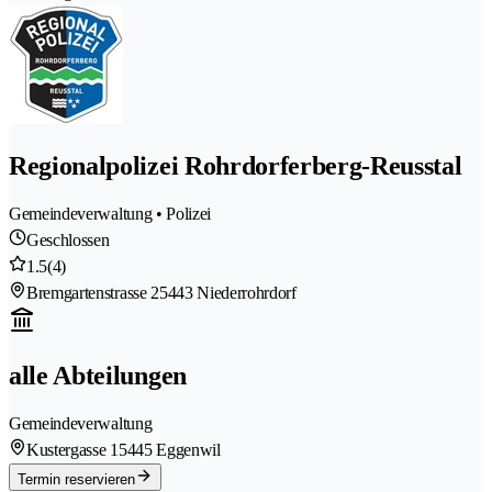
Regionalpolizei Rohrdorferberg-Reusstal
Gemeindeverwaltung • Polizei
Geschlossen
1.5
(4)
Bremgartenstrasse 2
5443 Niederrohrdorf
alle Abteilungen
Gemeindeverwaltung
Kustergasse 1
5445 Eggenwil
Termin reservieren