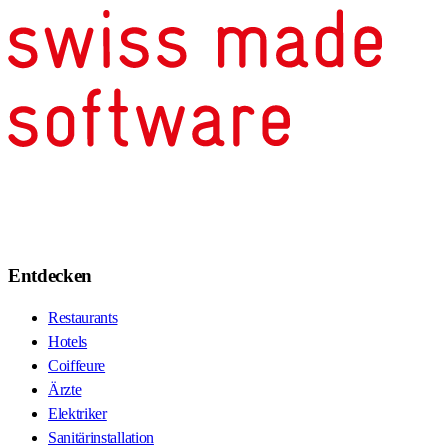
Entdecken
Restaurants
Hotels
Coiffeure
Ärzte
Elektriker
Sanitärinstallation