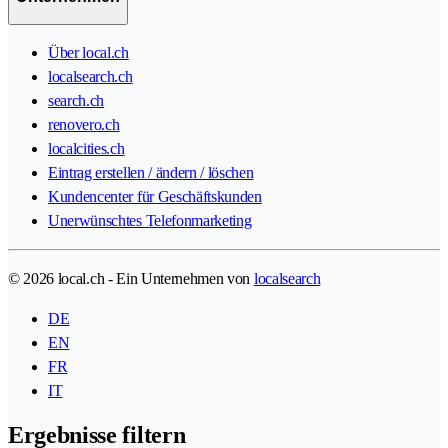
Über local.ch
localsearch.ch
search.ch
renovero.ch
localcities.ch
Eintrag erstellen / ändern / löschen
Kundencenter für Geschäftskunden
Unerwünschtes Telefonmarketing
© 2026 local.ch - Ein Unternehmen von
localsearch
DE
EN
FR
IT
Ergebnisse filtern