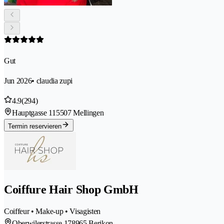
Gut
Jun 2026
• claudia zupi
4.9
(294)
Hauptgasse 11
5507 Mellingen
Termin reservieren
Coiffure Hair Shop GmbH
Coiffeur • Make-up • Visagisten
Oberwilerstrasse 17
8965 Berikon