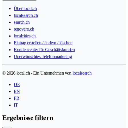
Über local.ch
localsearch.ch
search.ch
renovero.ch
localcities.ch
Eintrag erstellen / ändern / löschen
Kundencenter für Geschäftskunden
Unerwünschtes Telefonmarketing
© 2026 local.ch - Ein Unternehmen von
localsearch
DE
EN
FR
IT
Ergebnisse filtern