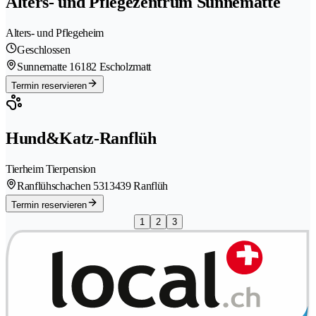
Alters- und Pflegezentrum Sunnematte
Alters- und Pflegeheim
Geschlossen
Sunnematte 1
6182 Escholzmatt
Termin reservieren
Hund&Katz-Ranflüh
Tierheim Tierpension
Ranflühschachen 531
3439 Ranflüh
Termin reservieren
1
2
3