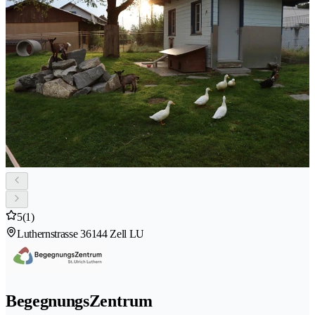
5
(1)
Luthernstrasse 3
6144 Zell LU
BegegnungsZentrum