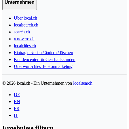
Unternehmen
Über local.ch
localsearch.ch
search.ch
renovero.ch
localcities.ch
Eintrag erstellen / ändern / löschen
Kundencenter für Geschäftskunden
Unerwünschtes Telefonmarketing
© 2026 local.ch - Ein Unternehmen von
localsearch
DE
EN
FR
IT
Ergebnisse filtern