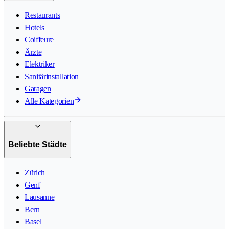
Restaurants
Hotels
Coiffeure
Ärzte
Elektriker
Sanitärinstallation
Garagen
Alle Kategorien
Beliebte Städte
Zürich
Genf
Lausanne
Bern
Basel