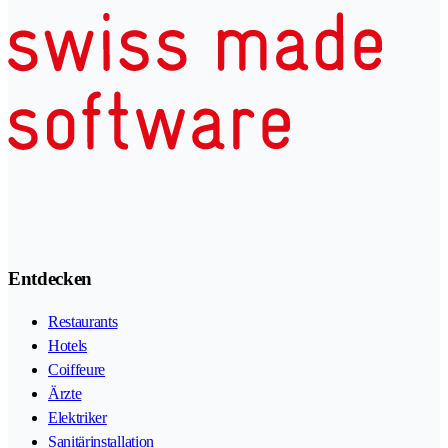
Entdecken
Restaurants
Hotels
Coiffeure
Ärzte
Elektriker
Sanitärinstallation