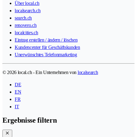
Über local.ch
localsearch.ch
search.ch
renovero.ch
localcities.ch
Eintrag erstellen / ändern / löschen
Kundencenter für Geschäftskunden
Unerwünschtes Telefonmarketing
© 2026 local.ch - Ein Unternehmen von
localsearch
DE
EN
FR
IT
Ergebnisse filtern